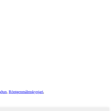
oðun
,
Röntgenmálmskynjari
,