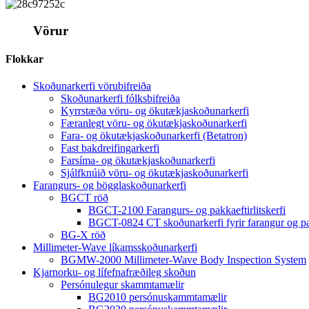
Vörur
Flokkar
Skoðunarkerfi vörubifreiða
Skoðunarkerfi fólksbifreiða
Kyrrstæða vöru- og ökutækjaskoðunarkerfi
Færanlegt vöru- og ökutækjaskoðunarkerfi
Fara- og ökutækjaskoðunarkerfi (Betatron)
Fast bakdreifingarkerfi
Farsíma- og ökutækjaskoðunarkerfi
Sjálfknúið vöru- og ökutækjaskoðunarkerfi
Farangurs- og bögglaskoðunarkerfi
BGCT röð
BGCT-2100 Farangurs- og pakkaeftirlitskerfi
BGCT-0824 CT skoðunarkerfi fyrir farangur og p
BG-X röð
Millimeter-Wave líkamsskoðunarkerfi
BGMW-2000 Millimeter-Wave Body Inspection System
Kjarnorku- og lífefnafræðileg skoðun
Persónulegur skammtamælir
BG2010 persónuskammtamælir