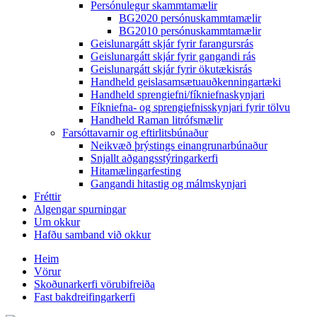
Persónulegur skammtamælir
BG2020 persónuskammtamælir
BG2010 persónuskammtamælir
Geislunargátt skjár fyrir farangursrás
Geislunargátt skjár fyrir gangandi rás
Geislunargátt skjár fyrir ökutækisrás
Handheld geislasamsætuauðkenningartæki
Handheld sprengiefni/fíkniefnaskynjari
Fíkniefna- og sprengiefnisskynjari fyrir tölvu
Handheld Raman litrófsmælir
Farsóttavarnir og eftirlitsbúnaður
Neikvæð þrýstings einangrunarbúnaður
Snjallt aðgangsstýringarkerfi
Hitamælingarfesting
Gangandi hitastig og málmskynjari
Fréttir
Algengar spurningar
Um okkur
Hafðu samband við okkur
Heim
Vörur
Skoðunarkerfi vörubifreiða
Fast bakdreifingarkerfi