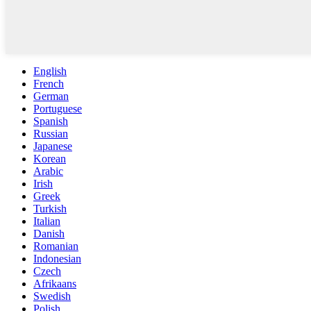
English
French
German
Portuguese
Spanish
Russian
Japanese
Korean
Arabic
Irish
Greek
Turkish
Italian
Danish
Romanian
Indonesian
Czech
Afrikaans
Swedish
Polish