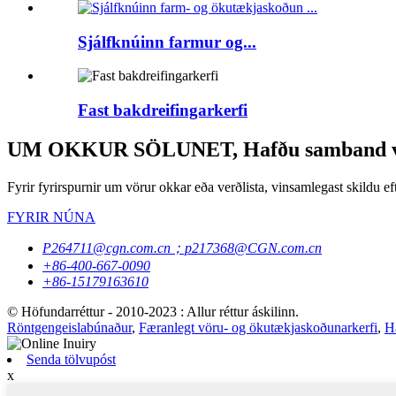
Sjálfknúinn farmur og...
Fast bakdreifingarkerfi
UM OKKUR SÖLUNET, Hafðu samband v
Fyrir fyrirspurnir um vörur okkar eða verðlista, vinsamlegast skildu eft
FYRIR NÚNA
P264711@cgn.com.cn；p217368@CGN.com.cn
+86-400-667-0090
+86-15179163610
© Höfundarréttur - 2010-2023 : Allur réttur áskilinn.
Röntgengeislabúnaður
,
Færanlegt vöru- og ökutækjaskoðunarkerfi
,
H
Senda tölvupóst
x