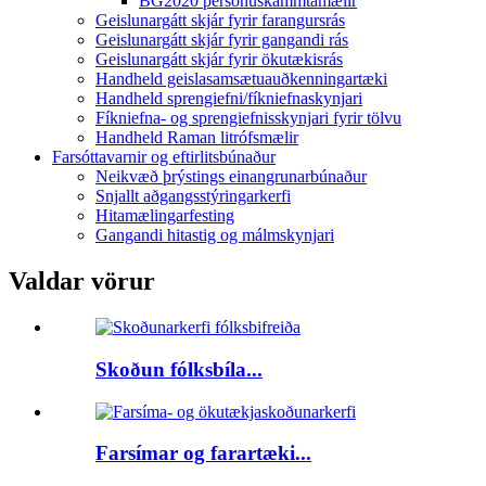
BG2020 persónuskammtamælir
Geislunargátt skjár fyrir farangursrás
Geislunargátt skjár fyrir gangandi rás
Geislunargátt skjár fyrir ökutækisrás
Handheld geislasamsætuauðkenningartæki
Handheld sprengiefni/fíkniefnaskynjari
Fíkniefna- og sprengiefnisskynjari fyrir tölvu
Handheld Raman litrófsmælir
Farsóttavarnir og eftirlitsbúnaður
Neikvæð þrýstings einangrunarbúnaður
Snjallt aðgangsstýringarkerfi
Hitamælingarfesting
Gangandi hitastig og málmskynjari
Valdar vörur
Skoðun fólksbíla...
Farsímar og farartæki...