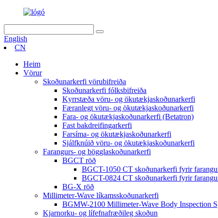
English
CN
Heim
Vörur
Skoðunarkerfi vörubifreiða
Skoðunarkerfi fólksbifreiða
Kyrrstæða vöru- og ökutækjaskoðunarkerfi
Færanlegt vöru- og ökutækjaskoðunarkerfi
Fara- og ökutækjaskoðunarkerfi (Betatron)
Fast bakdreifingarkerfi
Farsíma- og ökutækjaskoðunarkerfi
Sjálfknúið vöru- og ökutækjaskoðunarkerfi
Farangurs- og bögglaskoðunarkerfi
BGCT röð
BGCT-1050 CT skoðunarkerfi fyrir farangu
BGCT-0824 CT skoðunarkerfi fyrir farangu
BG-X röð
Millimeter-Wave líkamsskoðunarkerfi
BGMW-2100 Millimeter-Wave Body Inspection S
Kjarnorku- og lífefnafræðileg skoðun