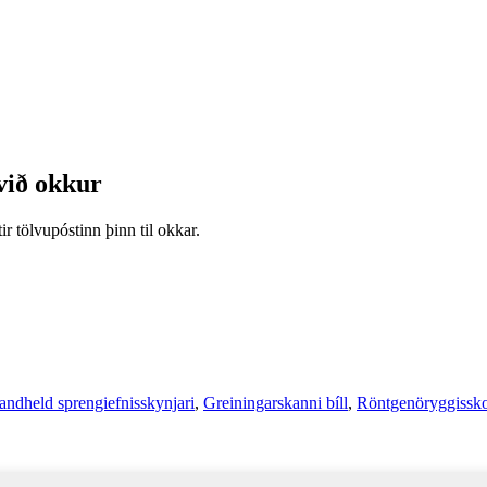
ið okkur
ir tölvupóstinn þinn til okkar.
andheld sprengiefnisskynjari
,
Greiningarskanni bíll
,
Röntgenöryggissk