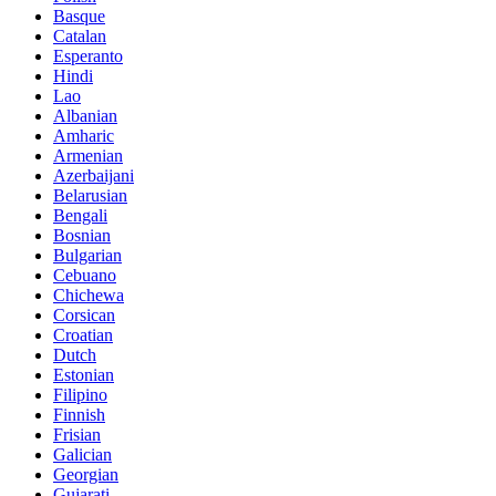
Basque
Catalan
Esperanto
Hindi
Lao
Albanian
Amharic
Armenian
Azerbaijani
Belarusian
Bengali
Bosnian
Bulgarian
Cebuano
Chichewa
Corsican
Croatian
Dutch
Estonian
Filipino
Finnish
Frisian
Galician
Georgian
Gujarati