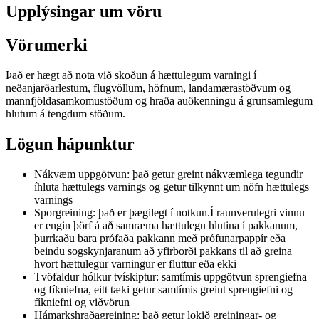
Upplýsingar um vöru
Vörumerki
Það er hægt að nota við skoðun á hættulegum varningi í
neðanjarðarlestum, flugvöllum, höfnum, landamærastöðvum og
mannfjöldasamkomustöðum og hraða auðkenningu á grunsamlegum
hlutum á tengdum stöðum.
Lögun hápunktur
Nákvæm uppgötvun: það getur greint nákvæmlega tegundir
íhluta hættulegs varnings og getur tilkynnt um nöfn hættulegs
varnings
Sporgreining: það er þægilegt í notkun.Í raunverulegri vinnu
er engin þörf á að samræma hættulegu hlutina í pakkanum,
þurrkaðu bara prófaða pakkann með prófunarpappír eða
beindu sogskynjaranum að yfirborði pakkans til að greina
hvort hættulegur varningur er fluttur eða ekki
Tvöfaldur hólkur tvískiptur: samtímis uppgötvun sprengiefna
og fíkniefna, eitt tæki getur samtímis greint sprengiefni og
fíkniefni og viðvörun
Hámarkshraðagreining: það getur lokið greiningar- og