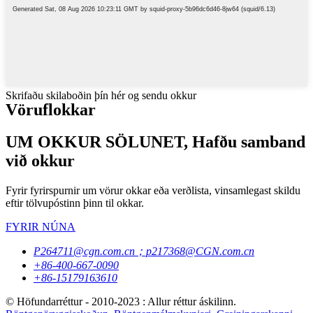
Skrifaðu skilaboðin þín hér og sendu okkur
Vöruflokkar
UM OKKUR SÖLUNET, Hafðu samband
við okkur
Fyrir fyrirspurnir um vörur okkar eða verðlista, vinsamlegast skildu
eftir tölvupóstinn þinn til okkar.
FYRIR NÚNA
P264711@cgn.com.cn；p217368@CGN.com.cn
+86-400-667-0090
+86-15179163610
© Höfundarréttur - 2010-2023 : Allur réttur áskilinn.