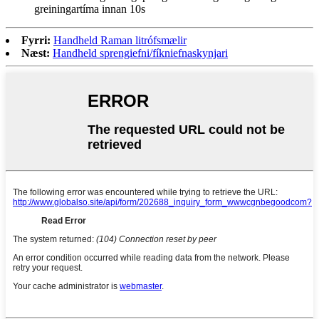
greiningartíma innan 10s
Fyrri:
Handheld Raman litrófsmælir
Næst:
Handheld sprengiefni/fíkniefnaskynjari