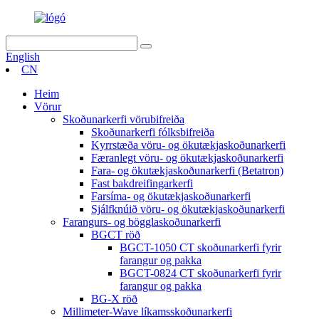
English
CN
Heim
Vörur
Skoðunarkerfi vörubifreiða
Skoðunarkerfi fólksbifreiða
Kyrrstæða vöru- og ökutækjaskoðunarkerfi
Færanlegt vöru- og ökutækjaskoðunarkerfi
Fara- og ökutækjaskoðunarkerfi (Betatron)
Fast bakdreifingarkerfi
Farsíma- og ökutækjaskoðunarkerfi
Sjálfknúið vöru- og ökutækjaskoðunarkerfi
Farangurs- og bögglaskoðunarkerfi
BGCT röð
BGCT-1050 CT skoðunarkerfi fyrir
farangur og pakka
BGCT-0824 CT skoðunarkerfi fyrir
farangur og pakka
BG-X röð
Millimeter-Wave líkamsskoðunarkerfi