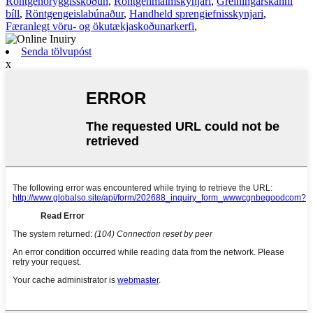
Röntgenöryggisskoðun
,
Röntgenmálmskynjari
,
Greiningarskanni
bíll
,
Röntgengeislabúnaður
,
Handheld sprengiefnisskynjari
,
Færanlegt vöru- og ökutækjaskoðunarkerfi
,
Senda tölvupóst
x