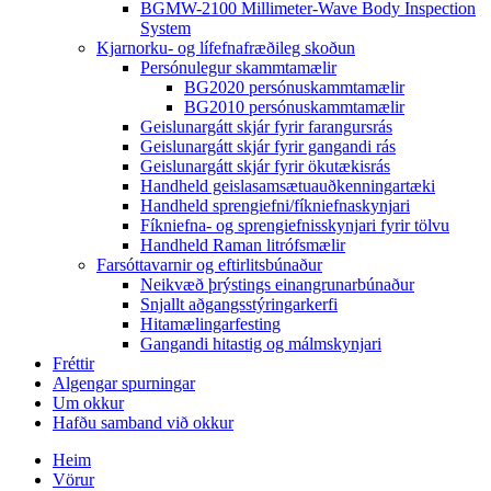
BGMW-2100 Millimeter-Wave Body Inspection
System
Kjarnorku- og lífefnafræðileg skoðun
Persónulegur skammtamælir
BG2020 persónuskammtamælir
BG2010 persónuskammtamælir
Geislunargátt skjár fyrir farangursrás
Geislunargátt skjár fyrir gangandi rás
Geislunargátt skjár fyrir ökutækisrás
Handheld geislasamsætuauðkenningartæki
Handheld sprengiefni/fíkniefnaskynjari
Fíkniefna- og sprengiefnisskynjari fyrir tölvu
Handheld Raman litrófsmælir
Farsóttavarnir og eftirlitsbúnaður
Neikvæð þrýstings einangrunarbúnaður
Snjallt aðgangsstýringarkerfi
Hitamælingarfesting
Gangandi hitastig og málmskynjari
Fréttir
Algengar spurningar
Um okkur
Hafðu samband við okkur
Heim
Vörur