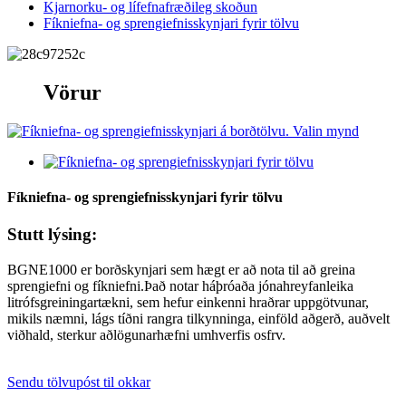
Kjarnorku- og lífefnafræðileg skoðun
Fíkniefna- og sprengiefnisskynjari fyrir tölvu
Vörur
Fíkniefna- og sprengiefnisskynjari fyrir tölvu
Stutt lýsing:
BGNE1000 er borðskynjari sem hægt er að nota til að greina
sprengiefni og fíkniefni.Það notar háþróaða jónahreyfanleika
litrófsgreiningartækni, sem hefur einkenni hraðrar uppgötvunar,
mikils næmni, lágs tíðni rangra tilkynninga, einföld aðgerð, auðvelt
viðhald, sterkur aðlögunarhæfni umhverfis osfrv.
Sendu tölvupóst til okkar