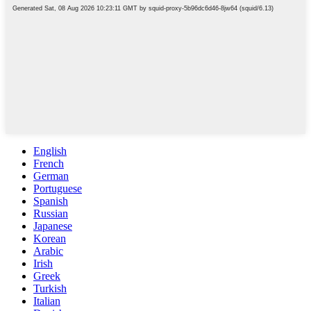
English
French
German
Portuguese
Spanish
Russian
Japanese
Korean
Arabic
Irish
Greek
Turkish
Italian